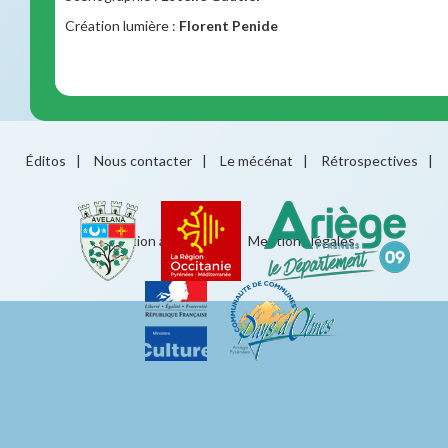
Création lumière :
Florent Penide
Éditos
|
Nous contacter
|
Le mécénat
|
Rétrospectives
|
Éducation artistique
|
Mentions légales