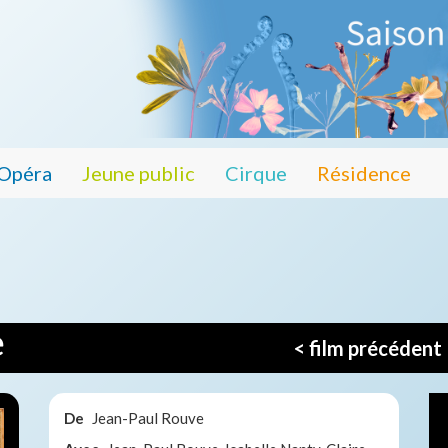
Opéra
Jeune public
Cirque
Résidence
e
< film précédent
De
Jean-Paul Rouve