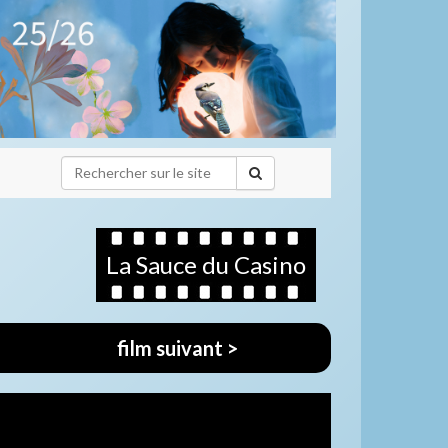
La Sauce du Casino
film suivant >