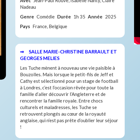
Avec
Jean-Paul Rouve, Isabelle Nanty, Claire
Nadeau
Genre
Comédie
Durée
1h 35
Année
2025
Pays
France, Belgique
⇒ SALLE MARIE-CHRISTINE BARRAULT ET
GEORGES MELIES
Les Tuche mènent à nouveau une vie paisible à
Bouzolles. Mais lorsque le petit-fils de Jeff et
Cathy est sélectionné pour un stage de football
à Londres, c’est l’occasion rêvée pour toute la
famille d’aller découvrir l’Angleterre et de
rencontrer la famille royale. Entre chocs
culturels et maladresses, les Tuche se
retrouvent plongés au cœur de la royauté
anglaise, qui n’est pas prête d’oublier leur séjour
!