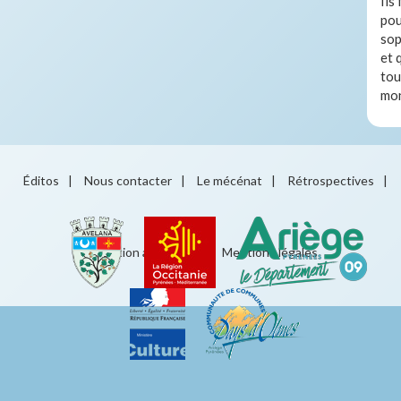
Ils
pou
sop
et 
tou
mo
Éditos
|
Nous contacter
|
Le mécénat
|
Rétrospectives
|
Éducation artistique
|
Mentions légales