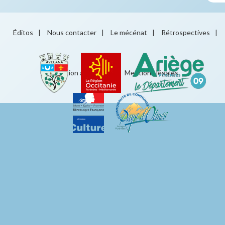
Éditos
|
Nous contacter
|
Le mécénat
|
Rétrospectives
|
Éducation artistique
|
Mentions légales