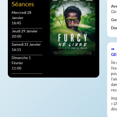
Séances
Av
Gir
Mercredi 28
Janvier
Ge
16:45
Du
Jeudi 29 Janvier
20:00
Samedi 31 Janvier
⇒ 
16:15
GE
Dimanche 1
Île
Février
l’e
11:00
pou
l’a
dan
rec
Ins
« L
Aïs