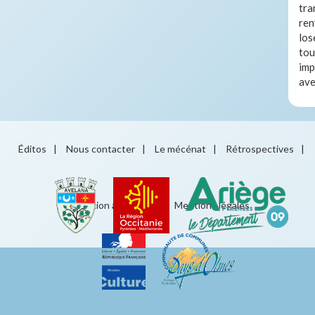
tra
ren
los
tou
imp
ave
Éditos
|
Nous contacter
|
Le mécénat
|
Rétrospectives
|
Éducation artistique
|
Mentions légales