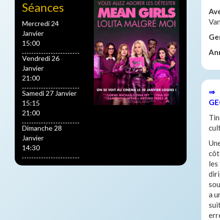
Séances
Av
Va
Mercredi 24
Janvier
Ge
15:00
An
Vendredi 26
Janvier
21:00
⇒ 
Samedi 27 Janvier
GE
15:15
21:00
Tin
cul
Dimanche 28
Janvier
Une
14:30
côt
les
dir
sou
a u
sui
err