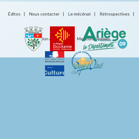
Éditos
|
Nous contacter
|
Le mécénat
|
Rétrospectives
|
Éducation artistique
|
Mentions légales