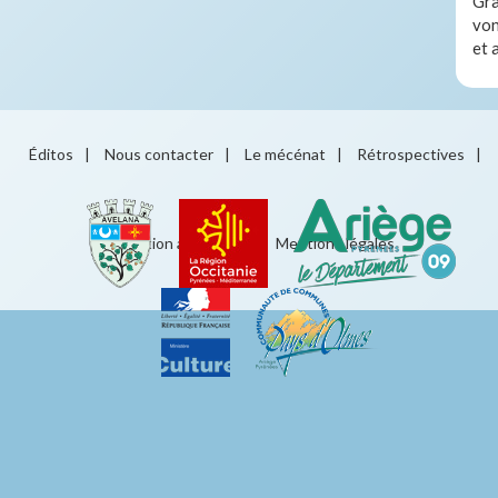
Gra
von
et 
Éditos
|
Nous contacter
|
Le mécénat
|
Rétrospectives
|
Éducation artistique
|
Mentions légales