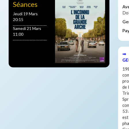
Séances
Av
Do
Jeudi 19 Mars
20:15
Ge
Samedi 21 Mars
Pa
11:00
⇒ 
GE
198
con
pro
de 
Tri
Spr
con
53 
est
pha