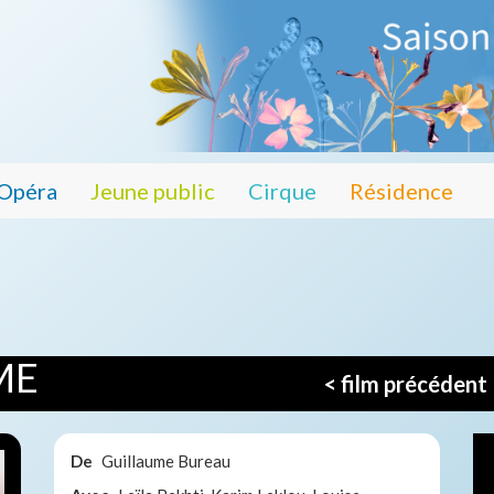
Opéra
Jeune public
Cirque
Résidence
ME
< film précédent
De
Guillaume Bureau