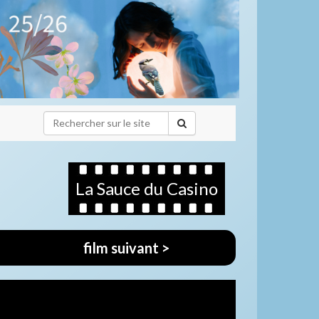
La Sauce du Casino
film suivant >