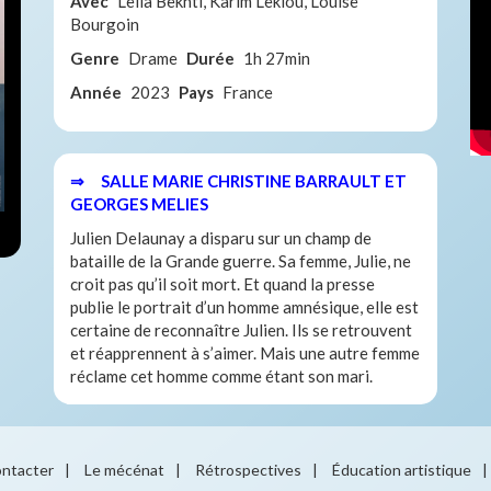
Avec
Leïla Bekhti, Karim Leklou, Louise
Bourgoin
Genre
Drame
Durée
1h 27min
Année
2023
Pays
France
⇒ SALLE MARIE CHRISTINE BARRAULT ET
GEORGES MELIES
Julien Delaunay a disparu sur un champ de
bataille de la Grande guerre. Sa femme, Julie, ne
croit pas qu’il soit mort. Et quand la presse
publie le portrait d’un homme amnésique, elle est
certaine de reconnaître Julien. Ils se retrouvent
et réapprennent à s’aimer. Mais une autre femme
réclame cet homme comme étant son mari.
ntacter
|
Le mécénat
|
Rétrospectives
|
Éducation artistique
|