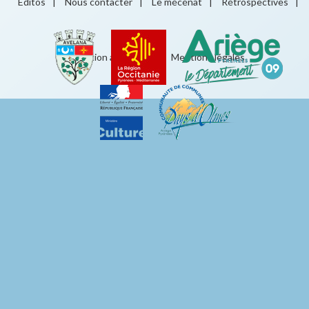
Éditos
|
Nous contacter
|
Le mécénat
|
Rétrospectives
|
Éducation artistique
|
Mentions légales