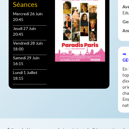
Séances
Av
Edu
Mercredi 26 Juin
20:45
Ge
Jeudi 27 Juin
An
20:45
Vendredi 28 Juin
18:00
⇒ 
Samedi 29 Juin
GE
16:15
En 
Lundi 1 Juillet
top
18:15
d’e
ori
cha
Ens
nat