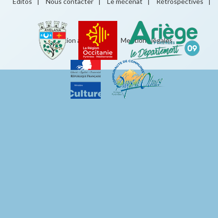
Éditos
|
Nous contacter
|
Le mécénat
|
Rétrospectives
|
Éducation artistique
|
Mentions légales