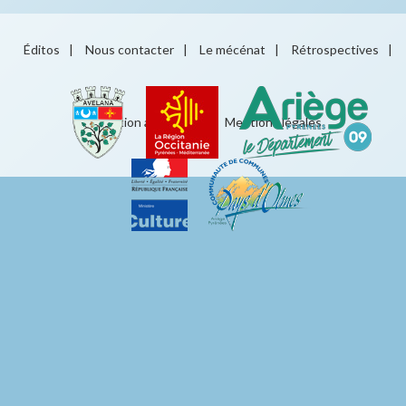
Éditos
|
Nous contacter
|
Le mécénat
|
Rétrospectives
|
Éducation artistique
|
Mentions légales