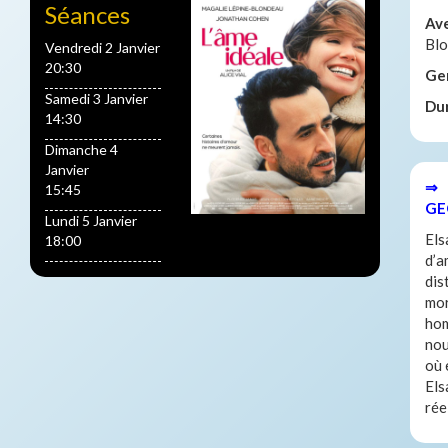
Séances
Av
Blo
Vendredi 2 Janvier
20:30
Ge
Samedi 3 Janvier
Du
14:30
Dimanche 4
Janvier
⇒ 
15:45
GE
Lundi 5 Janvier
Els
18:00
d’a
dis
mor
hom
nou
où 
Els
rée