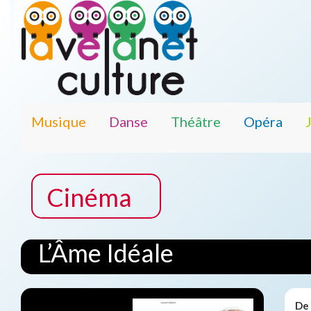
Musique
Danse
Théâtre
Opéra
Cinéma
L’Âme Idéale
De