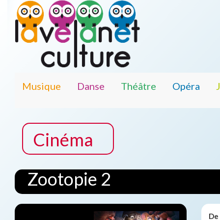
Musique
Danse
Théâtre
Opéra
Cinéma
Zootopie 2
De