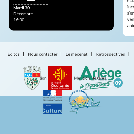
écl
inc
Mardi 30
s’e
Décembre
ven
16:00
an
Éditos
|
Nous contacter
|
Le mécénat
|
Rétrospectives
|
Éducation artistique
|
Mentions légales