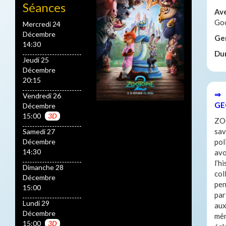
Séances
Av
Goo
Mercredi 24
Décembre
Ge
14:30
Du
Jeudi 25
Décembre
20:15
⇒ 
Vendredi 26
GE
Décembre
15:00
3D
ZOO
sav
Samedi 27
Décembre
pol
14:30
avo
l’h
Dimanche 28
col
Décembre
pen
15:00
par
Lundi 29
aux
Décembre
mêm
15:00
3D