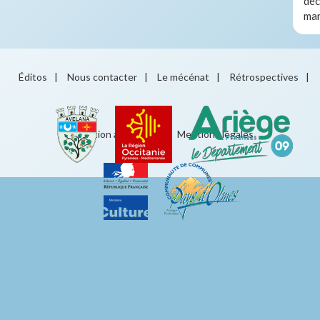
déc
ma
Éditos
|
Nous contacter
|
Le mécénat
|
Rétrospectives
|
Éducation artistique
|
Mentions légales