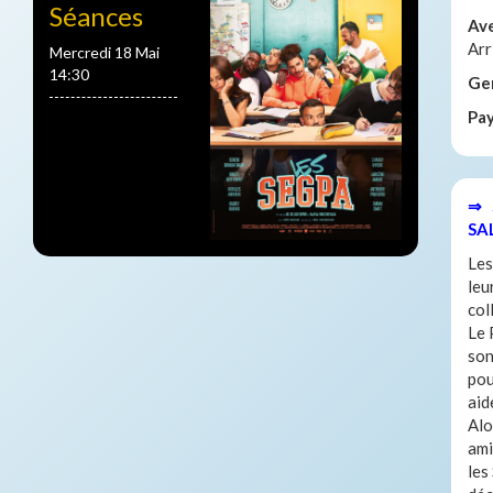
Séances
Av
Arr
Mercredi 18 Mai
14:30
Ge
Pa
⇒ 
SA
Les
leu
col
Le 
son
pou
aid
Alo
ami
les