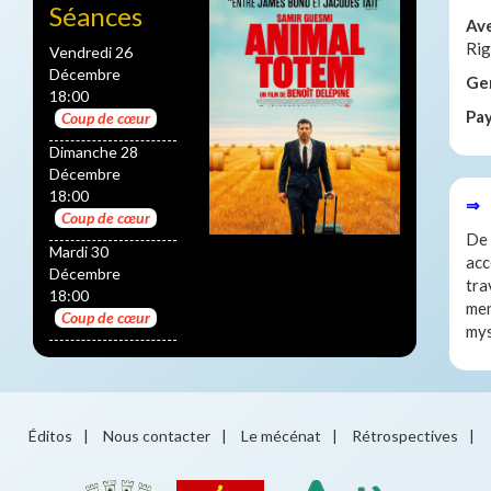
Séances
Av
Rig
Vendredi 26
Décembre
Ge
18:00
Pa
Coup de cœur
Dimanche 28
Décembre
18:00
⇒ 
Coup de cœur
De 
Mardi 30
acc
Décembre
tra
18:00
men
Coup de cœur
mys
Éditos
|
Nous contacter
|
Le mécénat
|
Rétrospectives
|