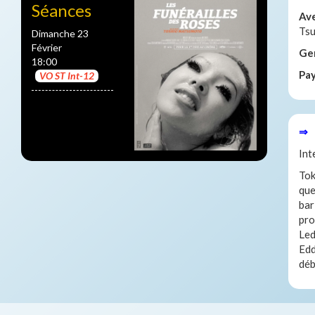
Séances
Av
Tsu
Dimanche 23
Février
Ge
18:00
Pa
VO ST Int-12
⇒ 
Int
Tok
que
bar
pro
Led
Edd
déb