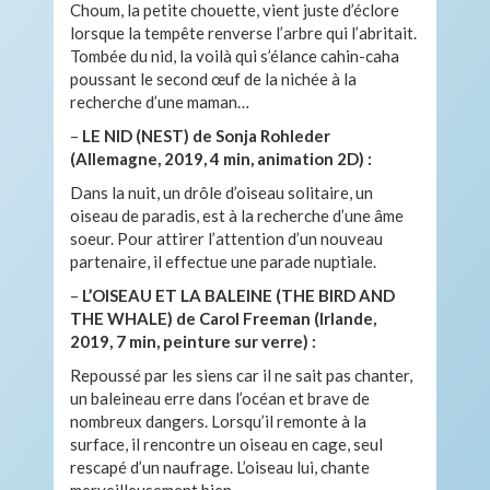
Choum, la petite chouette, vient juste d’éclore
lorsque la tempête renverse l’arbre qui l’abritait.
Tombée du nid, la voilà qui s’élance cahin-caha
poussant le second œuf de la nichée à la
recherche d’une maman…
–
LE NID (NEST) de Sonja Rohleder
(Allemagne, 2019, 4 min, animation 2D) :
Dans la nuit, un drôle d’oiseau solitaire, un
oiseau de paradis, est à la recherche d’une âme
soeur. Pour attirer l’attention d’un nouveau
partenaire, il effectue une parade nuptiale.
–
L’OISEAU ET LA BALEINE (THE BIRD AND
THE WHALE) de Carol Freeman (Irlande,
2019, 7 min, peinture sur verre) :
Repoussé par les siens car il ne sait pas chanter,
un baleineau erre dans l’océan et brave de
nombreux dangers. Lorsqu’il remonte à la
surface, il rencontre un oiseau en cage, seul
rescapé d’un naufrage. L’oiseau lui, chante
merveilleusement bien…