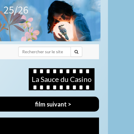
La Sauce du Casino
film suivant >