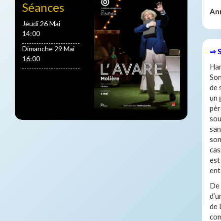
Séances
An
Jeudi 26 Mai
14:00
Dimanche 29 Mai
⇒ 
16:00
Har
Son
de 
un 
pèr
sou
san
son
cas
est
en
De 
d’u
de 
com