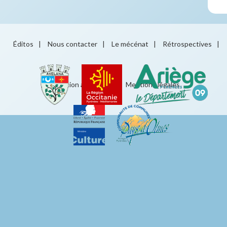
Éditos
|
Nous contacter
|
Le mécénat
|
Rétrospectives
|
Éducation artistique
|
Mentions légales