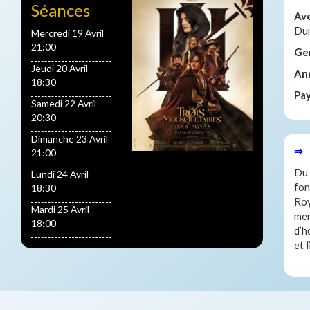
Séances
Av
Dur
Mercredi 19 Avril
21:00
Ge
Jeudi 20 Avril
An
18:30
Pa
Samedi 22 Avril
20:30
Dimanche 23 Avril
⇒ 
21:00
Du 
Lundi 24 Avril
fon
18:30
Roy
Mardi 25 Avril
men
18:00
d’h
et 