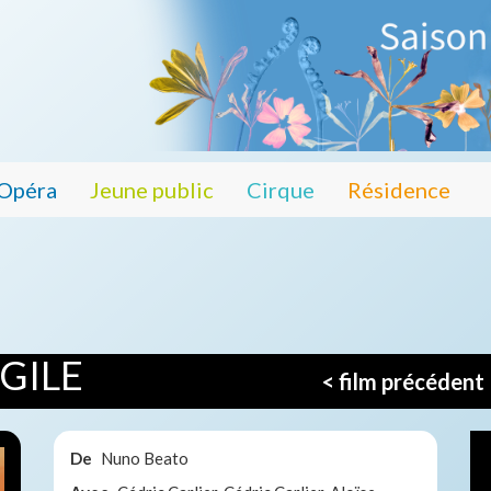
Opéra
Jeune public
Cirque
Résidence
GILE
< film précédent
De
Nuno Beato