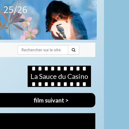
La Sauce du Casino
film suivant >