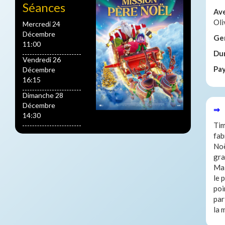
Séances
Av
Oli
Mercredi 24
Décembre
Ge
11:00
Du
Vendredi 26
Pa
Décembre
16:15
Dimanche 28
Décembre
⇒ 
14:30
Tim
fab
Noë
gra
Mai
le 
poi
par
la 