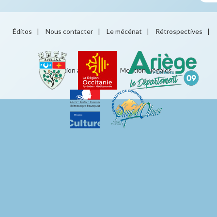
Éditos
|
Nous contacter
|
Le mécénat
|
Rétrospectives
|
Éducation artistique
|
Mentions légales