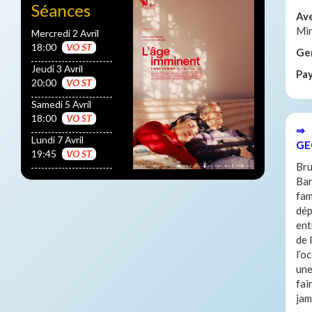
Séances
Av
Mi
Mercredi 2 Avril
18:00
VO ST
Ge
Jeudi 3 Avril
Pa
20:00
VO ST
Samedi 5 Avril
18:00
VO ST
⇒ 
Lundi 7 Avril
GE
19:45
VO ST
Bru
Bar
fam
dép
ent
de 
l’o
une
fai
jam