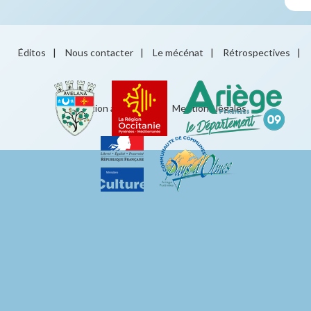
Éditos
|
Nous contacter
|
Le mécénat
|
Rétrospectives
|
Éducation artistique
|
Mentions légales