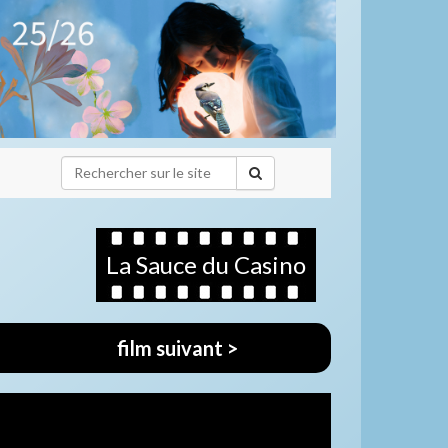
La Sauce du Casino
film suivant >