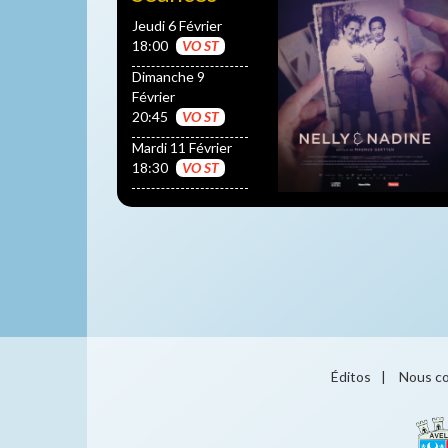
Jeudi 6 Février
18:00
VO ST
Dimanche 9
Février
20:45
VO ST
Mardi 11 Février
18:30
VO ST
Éditos
|
Nous co