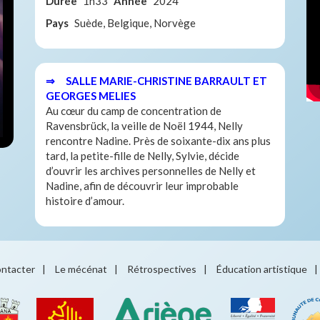
Durée
1h33
Année
2024
Pays
Suède, Belgique, Norvège
⇒ SALLE MARIE-CHRISTINE BARRAULT ET
GEORGES MELIES
Au cœur du camp de concentration de
Ravensbrück, la veille de Noël 1944, Nelly
rencontre Nadine. Près de soixante-dix ans plus
tard, la petite-fille de Nelly, Sylvie, décide
d’ouvrir les archives personnelles de Nelly et
Nadine, afin de découvrir leur improbable
histoire d’amour.
ntacter
|
Le mécénat
|
Rétrospectives
|
Éducation artistique
|