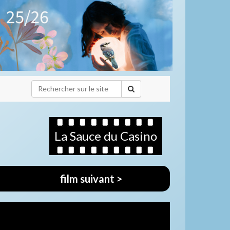
La Sauce du Casino
film suivant >