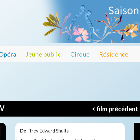
Opéra
Jeune public
Cirque
Résidence
w
< film précédent
De
Trey Edward Shults