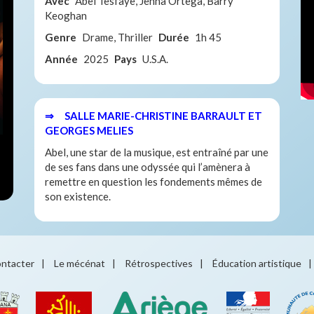
Avec
Abel Tesfaye, Jenna Ortega, Barry
Keoghan
Genre
Drame, Thriller
Durée
1h 45
Année
2025
Pays
U.S.A.
⇒ SALLE MARIE-CHRISTINE BARRAULT ET
GEORGES MELIES
Abel, une star de la musique, est entraîné par une
de ses fans dans une odyssée qui l’amènera à
remettre en question les fondements mêmes de
son existence.
ntacter
|
Le mécénat
|
Rétrospectives
|
Éducation artistique
|