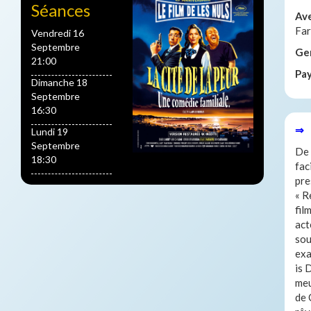
Séances
Av
Far
Vendredi 16
Septembre
Ge
21:00
Pa
Dimanche 18
Septembre
16:30
⇒ 
Lundi 19
Septembre
De 
18:30
fac
pre
« R
fil
act
sou
exa
is 
meu
de 