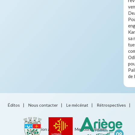
rêv
ven
Dea
Pou
eng
Kar
sa 
tue
com
Odi
pou
Pal
de 
Éditos
|
Nous contacter
|
Le mécénat
|
Rétrospectives
|
Éducation artistique
|
Mentions légales