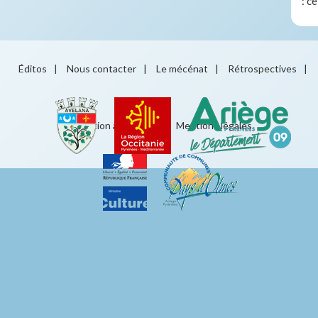
: c
Éditos
|
Nous contacter
|
Le mécénat
|
Rétrospectives
|
Éducation artistique
|
Mentions légales