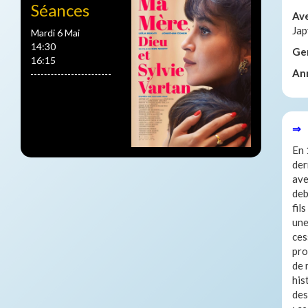
Séances
Av
Jap
Mardi 6 Mai
14:30
Ge
16:15
An
⇒ 
En 
der
ave
deb
fil
une
ces
pro
de 
his
des