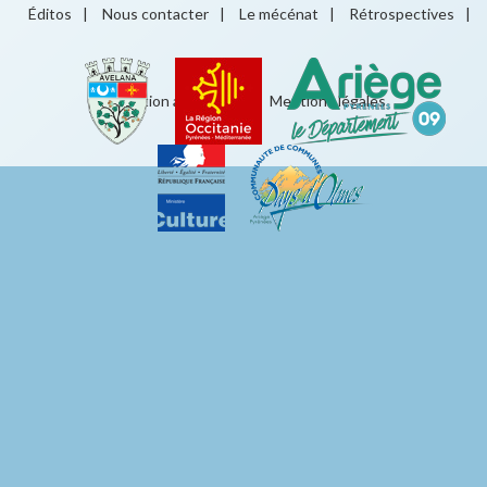
Éditos
|
Nous contacter
|
Le mécénat
|
Rétrospectives
|
Éducation artistique
|
Mentions légales