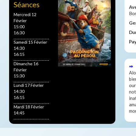
Séances
Av
Bon
Mercredi 12
Février
Ge
15:00
Du
16:30
Pa
Samedi 15 Février
14:30
16:15
Dimanche 16
⇒ 
Février
Alo
15:30
bie
Lundi 17 Février
our
14:30
not
16:15
ina
ama
Mardi 18 Février
mon
14:45