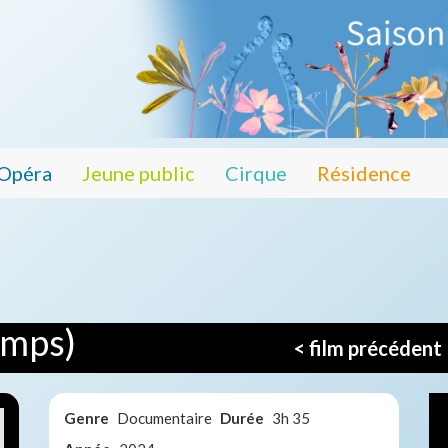
Opéra
Jeune public
Cirque
Résidence
emps)
< film précédent
Genre
Documentaire
Durée
3h 35