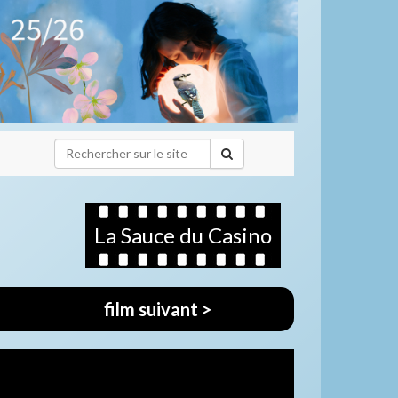
La Sauce du Casino
film suivant >