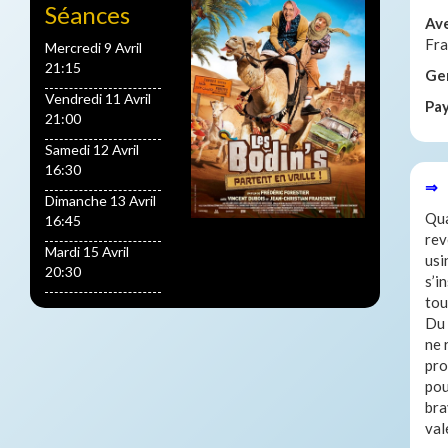
Séances
Av
Fra
Mercredi 9 Avril
21:15
Ge
Vendredi 11 Avril
Pa
21:00
Samedi 12 Avril
16:30
⇒ 
Dimanche 13 Avril
Qua
16:45
rev
Mardi 15 Avril
usi
20:30
s’i
tou
Du 
ne 
pro
pou
bra
val