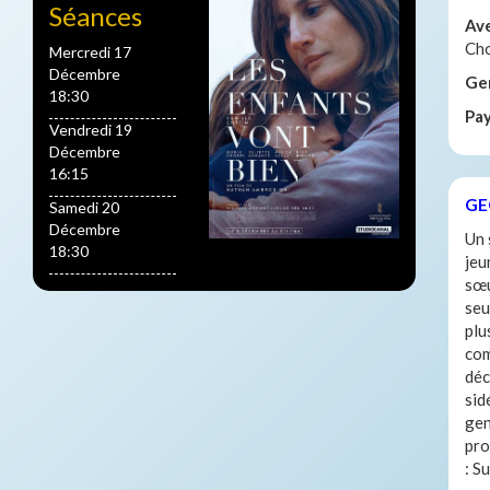
Séances
Av
Cho
Mercredi 17
Décembre
Ge
18:30
Pa
Vendredi 19
Décembre
16:15
GE
Samedi 20
Décembre
Un 
18:30
jeu
sœu
seu
plu
com
déc
sid
gen
pro
: S