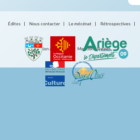
Éditos
|
Nous contacter
|
Le mécénat
|
Rétrospectives
|
Éducation artistique
|
Mentions légales