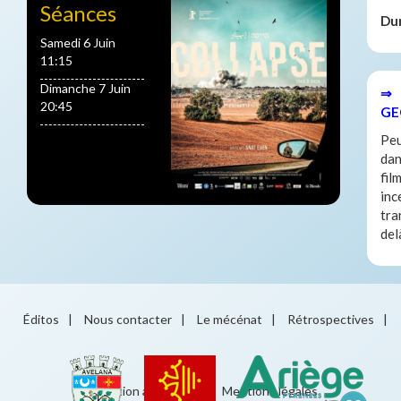
Séances
Du
Samedi 6 Juin
11:15
Dimanche 7 Juin
⇒ 
20:45
GE
Peu
dan
fil
inc
tra
del
Éditos
|
Nous contacter
|
Le mécénat
|
Rétrospectives
|
Éducation artistique
|
Mentions légales