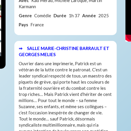
Avec
Kad Merad, Michèle Laroque, Martin
Karmann
Genre
Comédie
Durée
1h 37
Année
2025
Pays
France
⇒ SALLE MARIE-CHRISTINE BARRAULT ET
GEORGES MELIES
Ouvrier dans une imprimerie, Patrick est un
vétéran de la lutte contre le patronat. C’est un
leader syndical respecté de tous, un maestro des
piquets de grève, qui porte haut les couleurs de
la fraternité ouvrière et du combat contre les
trop riches… Mais Patrick vient d’hériter de cent
millions… Pour tout le monde – sa femme
Suzanne, ses enfants, et même ses collègues –
c’est l’occasion inespérée de changer de vie.
Tout le monde… sauf Patrick, désormais
syndicaliste multimillionnaire, mais qui n’a
aucune intention de bouleverser son quotidien,