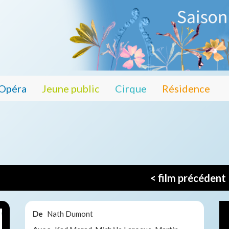
Opéra
Jeune public
Cirque
Résidence
< film précédent
De
Nath Dumont