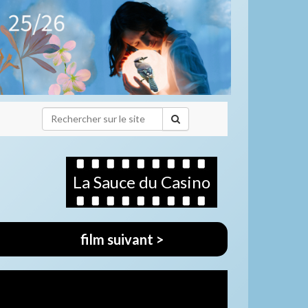
La Sauce du Casino
film suivant >