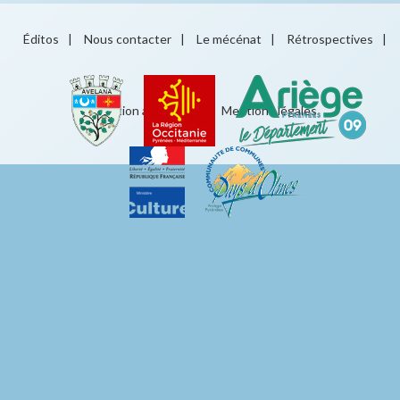
Éditos
|
Nous contacter
|
Le mécénat
|
Rétrospectives
|
Éducation artistique
|
Mentions légales