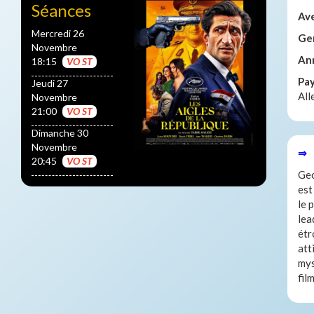
Séances
Av
Mercredi 26
Ge
Novembre
An
18:15
VO ST
Pa
Jeudi 27
Al
Novembre
21:00
VO ST
Dimanche 30
Novembre
⇒ 
20:45
VO ST
Geo
est
le 
lea
étr
att
mys
film