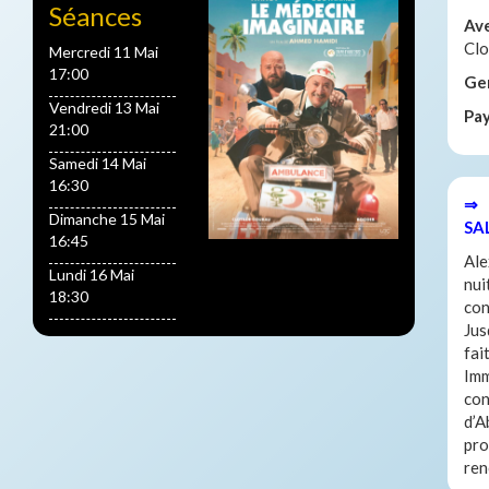
Séances
Av
Clo
Mercredi 11 Mai
17:00
Ge
Vendredi 13 Mai
Pa
21:00
Samedi 14 Mai
16:30
⇒ 
Dimanche 15 Mai
SA
16:45
Ale
Lundi 16 Mai
nui
18:30
con
Jus
fai
Imm
con
d’A
pro
ren