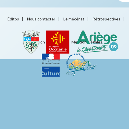
Éditos
|
Nous contacter
|
Le mécénat
|
Rétrospectives
|
Éducation artistique
|
Mentions légales