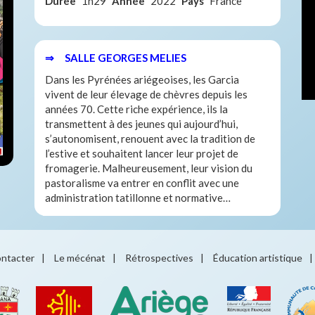
Durée
1h29
Année
2022
Pays
France
⇒ SALLE GEORGES MELIES
Dans les Pyrénées ariégeoises, les Garcia
vivent de leur élevage de chèvres depuis les
années 70. Cette riche expérience, ils la
transmettent à des jeunes qui aujourd’hui,
s’autonomisent, renouent avec la tradition de
l’estive et souhaitent lancer leur projet de
fromagerie. Malheureusement, leur vision du
pastoralisme va entrer en conflit avec une
administration tatillonne et normative…
ntacter
|
Le mécénat
|
Rétrospectives
|
Éducation artistique
|