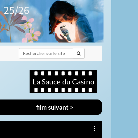
La Sauce du Casino
film suivant >