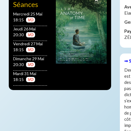
Séances
Av
Eia
Mercredi 25 Mai
18:15
VO
Ge
Jeudi 26 Mai
Pa
20:30
VO
ZÉ
Vendredi 27 Mai
18:15
VO
Dimanche 29 Mai
⇒ 
20:30
VO
Deu
Mardi 31 Mai
est
18:15
VO
des
pas
dic
s’e
hom
de 
côt
imp