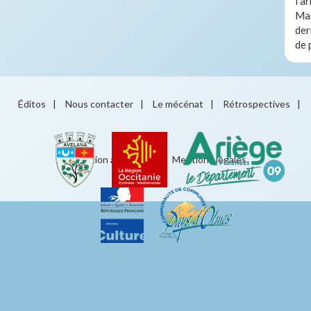
l’a
Mae
der
de 
Éditos
|
Nous contacter
|
Le mécénat
|
Rétrospectives
|
Éducation artistique
|
Mentions légales