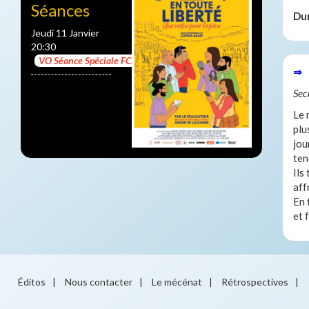
Séances
Du
Jeudi 11 Janvier
20:30
VO Séance Spéciale FCDH
⇒ 
Sec
Le 
plu
jou
ten
Ils
aff
En 
et 
Éditos
|
Nous contacter
|
Le mécénat
|
Rétrospectives
|