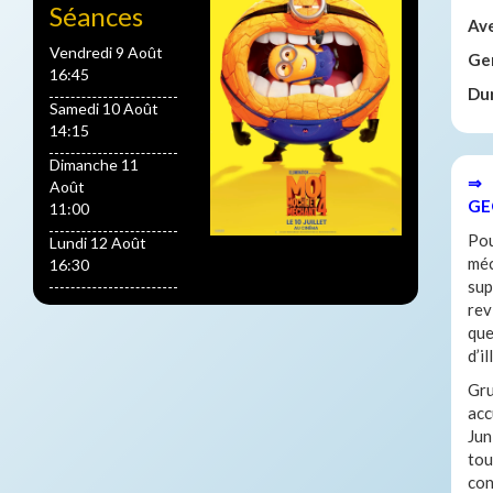
Séances
Av
Vendredi 9 Août
Ge
16:45
Du
Samedi 10 Août
14:15
Dimanche 11
⇒ 
Août
GE
11:00
Pou
Lundi 12 Août
méc
16:30
sup
rev
que
d’i
Gru
acc
Jun
tou
con