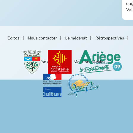
qui
Val
Éditos
|
Nous contacter
|
Le mécénat
|
Rétrospectives
|
Éducation artistique
|
Mentions légales