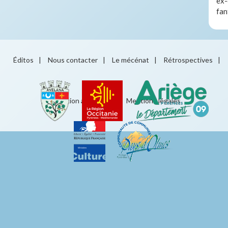
ex-
fan
Éditos
|
Nous contacter
|
Le mécénat
|
Rétrospectives
|
Éducation artistique
|
Mentions légales