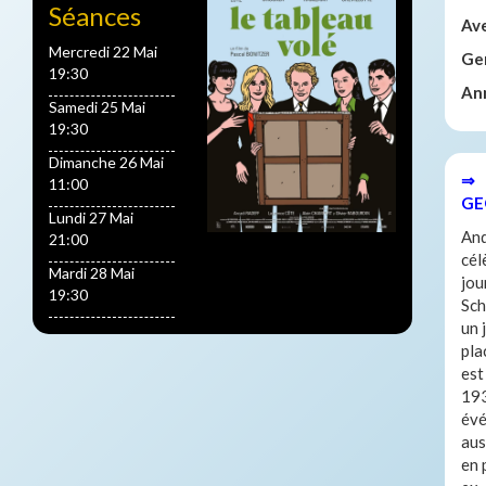
Séances
Av
Mercredi 22 Mai
Ge
19:30
An
Samedi 25 Mai
19:30
Dimanche 26 Mai
⇒ 
11:00
GE
Lundi 27 Mai
And
21:00
cél
Mardi 28 Mai
jou
19:30
Sch
un 
pla
est
193
évé
aus
en 