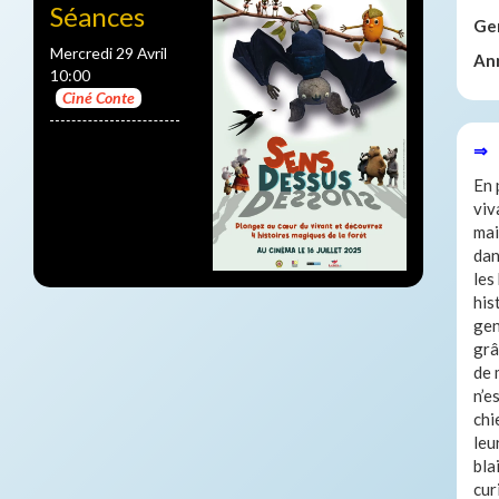
Séances
Ge
Mercredi 29 Avril
An
10:00
Ciné Conte
⇒ 
En 
viv
mai
dan
les
his
gen
grâ
de 
n’e
chi
leu
bla
cur