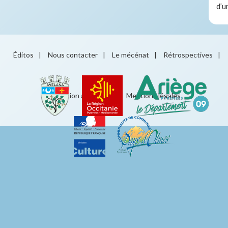
d’u
Éditos
|
Nous contacter
|
Le mécénat
|
Rétrospectives
|
Éducation artistique
|
Mentions légales