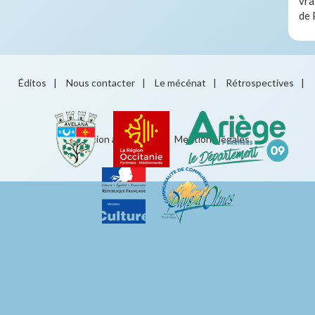
vra
de 
Éditos
|
Nous contacter
|
Le mécénat
|
Rétrospectives
|
Éducation artistique
|
Mentions légales