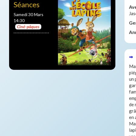
Séances
Av
Jas
Samedi 30 Mars
14:30
Ge
Ciné-pâques
An
⇒ 
Max
pié
un 
gar
fam
emp
de 
grâ
en 
Max
lap