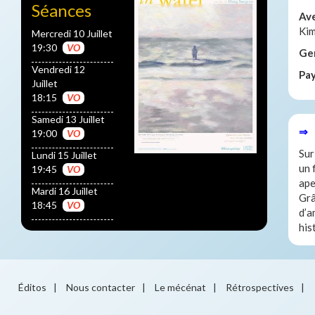
Séances
Av
Ki
Mercredi 10 Juillet
19:30
VO
Ge
Vendredi 12
Pa
Juillet
18:15
VO
Samedi 13 Juillet
⇒ 
19:00
VO
Sur
Lundi 15 Juillet
un 
19:45
VO
ape
Mardi 16 Juillet
Grâ
18:45
VO
d’a
his
Éditos
|
Nous contacter
|
Le mécénat
|
Rétrospectives
|