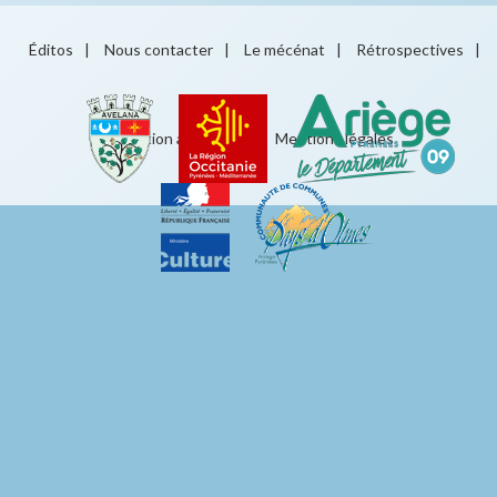
Éditos
|
Nous contacter
|
Le mécénat
|
Rétrospectives
|
Éducation artistique
|
Mentions légales