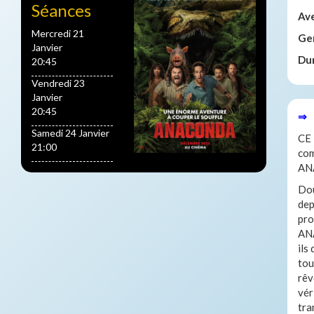
Séances
Av
Mercredi 21
Ge
Janvier
Du
20:45
Vendredi 23
Janvier
20:45
⇒ 
Samedi 24 Janvier
CE
21:00
com
AN
Dou
dep
pro
ANA
ils
tou
rêv
vér
tra