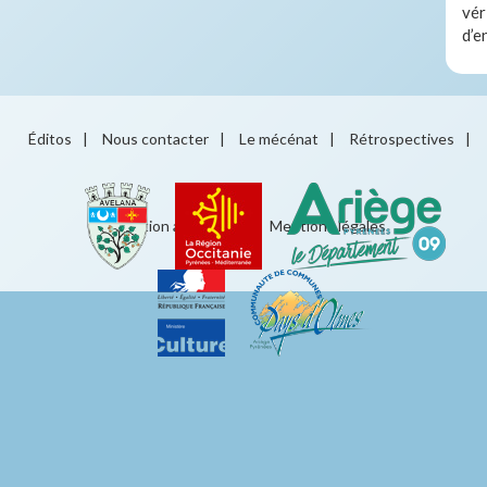
vér
d’e
Éditos
|
Nous contacter
|
Le mécénat
|
Rétrospectives
|
Éducation artistique
|
Mentions légales