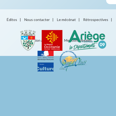
Éditos
|
Nous contacter
|
Le mécénat
|
Rétrospectives
|
Éducation artistique
|
Mentions légales