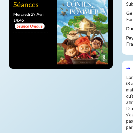
Séances
Su
Ge
Mercredi 29 Avril
Fan
14:45
Séance Unique
Du
Pa
Fra
⇒ 
Lor
(8 
mai
qu’
afi
D’a
s’a
pas
par