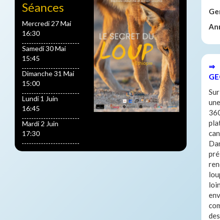
Séances
Ge
Mercredi 27 Mai
An
16:30
Samedi 30 Mai
15:45
⇒ 
Dimanche 31 Mai
GE
15:00
Sur
Lundi 1 Juin
une
16:45
360
pla
Mardi 2 Juin
can
17:30
Dan
pré
ren
lou
loi
env
com
des