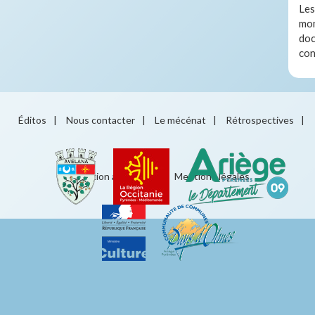
Les
mon
doc
con
Éditos
|
Nous contacter
|
Le mécénat
|
Rétrospectives
|
Éducation artistique
|
Mentions légales