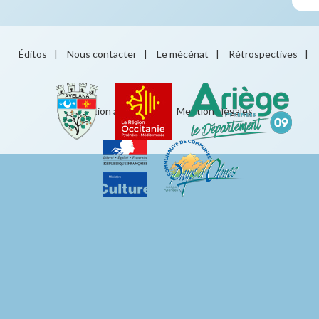
Éditos
|
Nous contacter
|
Le mécénat
|
Rétrospectives
|
Éducation artistique
|
Mentions légales