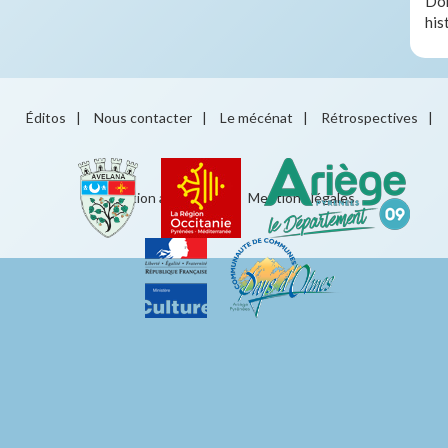
Don
his
Éditos
|
Nous contacter
|
Le mécénat
|
Rétrospectives
|
Éducation artistique
|
Mentions légales