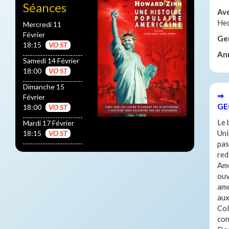
Séances
Av
He
Mercredi 11
Février
Ge
18:15
VO ST
An
Samedi 14 Février
18:00
VO ST
Dimanche 15
⇒ 
Février
GE
18:00
VO ST
Le 
Mardi 17 Février
Uni
18:15
VO ST
pas
red
Amé
ouv
amé
aux
Col
con