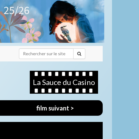
La Sauce du Casino
film suivant >