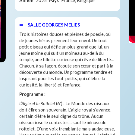
Année
2025
Pays
France, Belgique
⇒ SALLE GEORGES MELIES
Trois histoires douces et pleines de poésie, où
de jeunes héros prennent leur envol. Un tout
petit oiseau qui défie un plus grand que lui, un
jeune moine qui suit un moineau au-delà du
temple, une fillette curieuse qui rêve de liberté…
Chacun, à sa façon, écoute son cœur et part à la
découverte du monde. Un programme tendre et
inspirant pour les tout-petits, qui célèbre la
curiosité, la liberté et l’enfance.
Programme :
L’Aigle et le Roitelet
(6′) : Le Monde des oiseaux
doit élire son souverain. L’aigle royal s’avance,
certain d’être le seul digne du trône. Aucun
oiseau n’ose le contester… sauf le minuscule
roitelet. D’une voix tremblante mais audacieuse,
il revendique aussi la couronne. Amusé, l’aigle lui