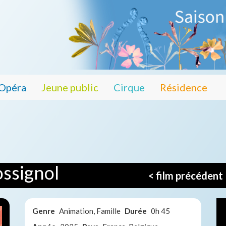
Opéra
Jeune public
Cirque
Résidence
ossignol
< film précédent
Genre
Animation, Famille
Durée
0h 45