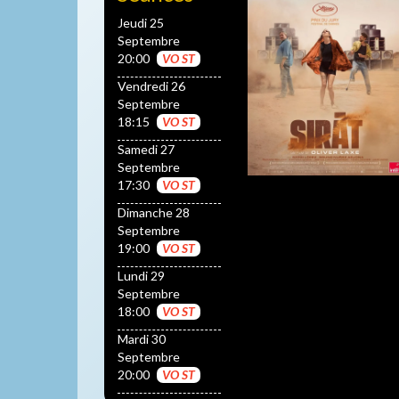
Jeudi 25
Septembre
20:00
VO ST
Vendredi 26
Septembre
18:15
VO ST
Samedi 27
Septembre
17:30
VO ST
Dimanche 28
Septembre
19:00
VO ST
Lundi 29
Septembre
18:00
VO ST
Mardi 30
Septembre
20:00
VO ST