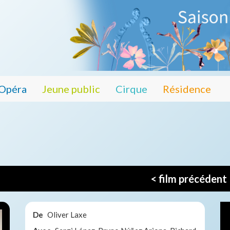
Opéra
Jeune public
Cirque
Résidence
< film précédent
De
Oliver Laxe