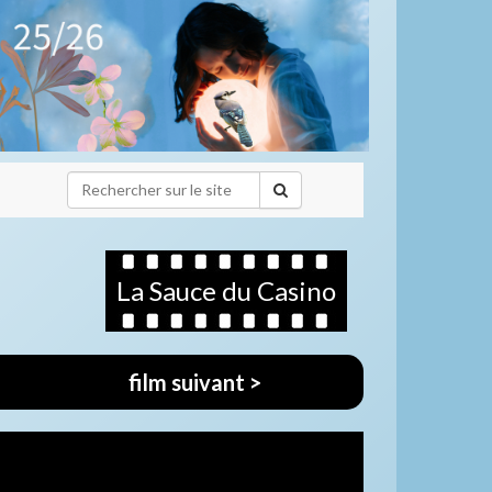
La Sauce du Casino
film suivant >