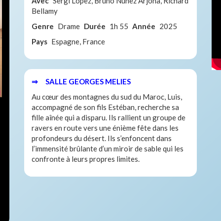
Avec
Sergi López, Bruno Núñez Arjona, Richard
Bellamy
Genre
Drame
Durée
1h 55
Année
2025
Pays
Espagne, France
⇒ SALLE GEORGES MELIES
Au cœur des montagnes du sud du Maroc, Luis,
accompagné de son fils Estéban, recherche sa
fille aînée qui a disparu. Ils rallient un groupe de
ravers en route vers une énième fête dans les
profondeurs du désert. Ils s’enfoncent dans
l’immensité brûlante d’un miroir de sable qui les
confronte à leurs propres limites.