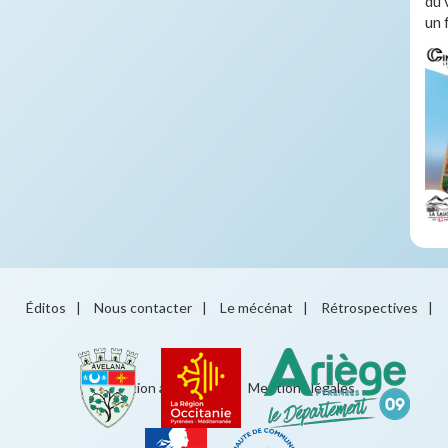
du 
un 
Éditos
|
Nous contacter
|
Le mécénat
|
Rétrospectives
|
Éducation artistique
|
Mentions légales