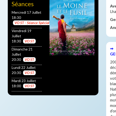
Séances
Av
Lh
Mercredi 17 Juillet
18:30
Ge
VO ST - Séance Spéciale
An
Vendredi 19
Juillet
18:30
VO ST
⇒ 
Dimanche 21
GE
Juillet
20:30
VO ST
200
déc
Lundi 22 Juillet
20:30
VO ST
dém
vot
Mardi 23 Juillet
bla
18:00
VO ST
Nat
plu
mot
mon
d’o